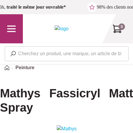
Passer au contenu principal
6h,
traité le même jour ouvrable*
98% des clients n
0
Accueil
Peinture
Mathys Fassicryl Matt
Spray