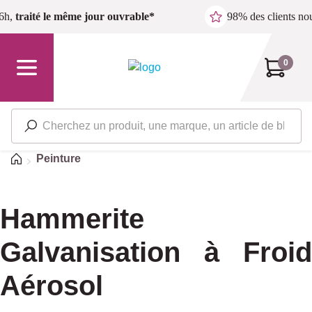
Passer au contenu principal
6h,
traité le même jour ouvrable*
98% des clients n
0
Accueil
Peinture
Hammerite
Galvanisation à Froid
Aérosol