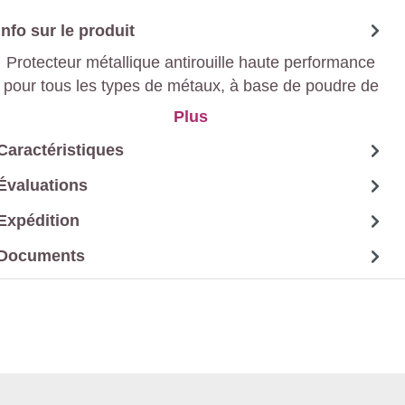
Info sur le produit
Protecteur métallique antirouille haute performance
pour tous les types de métaux, à base de poudre de
zinc pure à 95 % et de phosphate de zinc.
Plus
Caractéristiques
Évaluations
Expédition
Documents