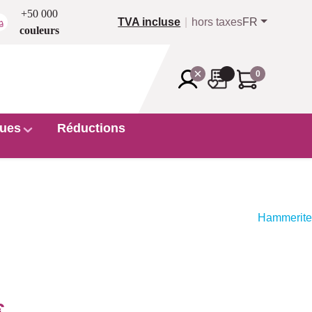
+50 000
TVA incluse
hors taxes
FR
couleurs
0
ues
Réductions
Hammerite
€