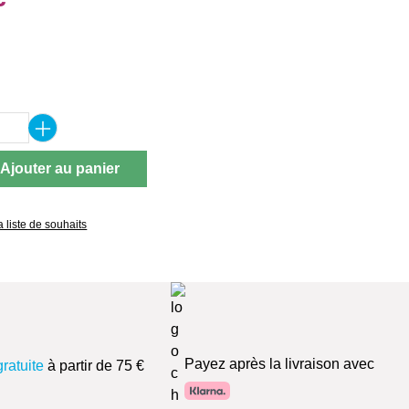
ez
 de produit : Entrez la quantité souhaitée 
Ajouter au panier
a liste de souhaits
Payez après la livraison avec
gratuite
à partir de 75 €