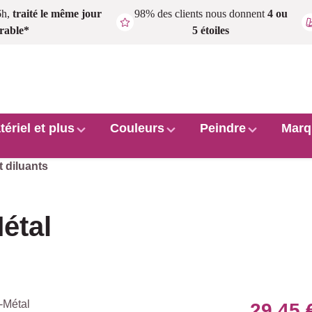
6h,
traité le même jour
98% des clients nous donnent
4 ou
rable*
5 étoiles
tériel et plus
Couleurs
Peindre
Marq
 diluants
étal
29,45 