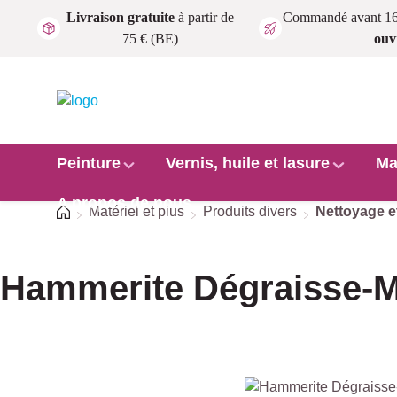
Livraison gratuite
à partir de
Commandé avant 1
Passer au contenu principal
75 € (BE)
ouv
Peinture
Vernis, huile et lasure
Ma
A propos de nous
Accueil
Matériel et plus
Produits divers
Nettoyage et
Hammerite Dégraisse-M
Ignorer la galerie d'images