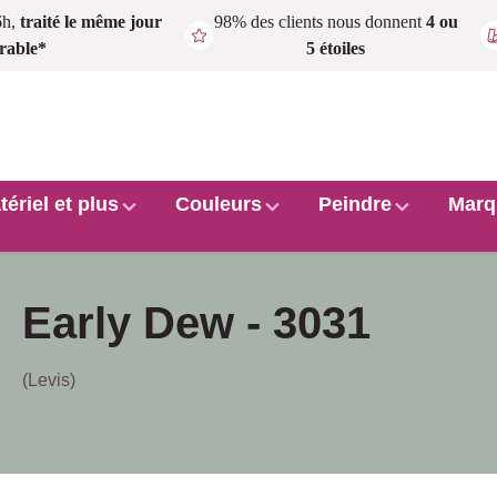
6h,
traité le même jour
98% des clients nous donnent
4 ou
rable*
5 étoiles
tériel et plus
Couleurs
Peindre
Marq
Early Dew - 3031
(Levis)