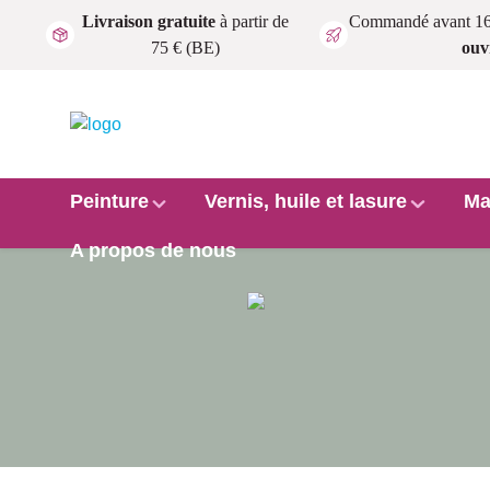
Livraison gratuite
à partir de
Commandé avant 1
Passer au contenu principal
75 € (BE)
ouv
Peinture
Vernis, huile et lasure
Ma
A propos de nous