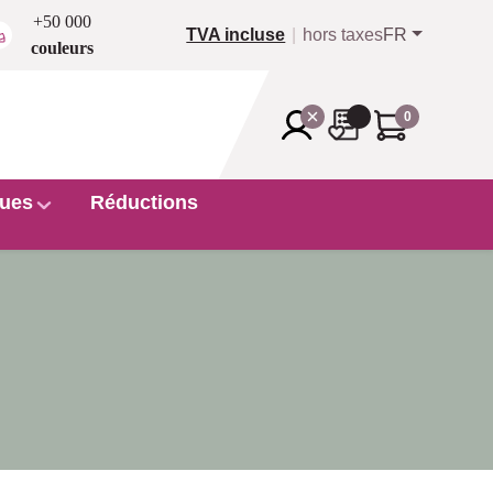
+50 000
TVA incluse
hors taxes
FR
couleurs
0
ues
Réductions