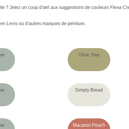
ite ? Jetez un coup d'œil aux suggestions de couleurs
Flexa Cr
n Levis ou d'autres marques de peinture.
ew
Olive Tree
ew
Simply Bread
ew
Macaron Peach