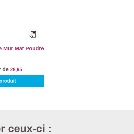
e Mur Mat Poudre
r de
28,95
 produit
r ceux-ci :