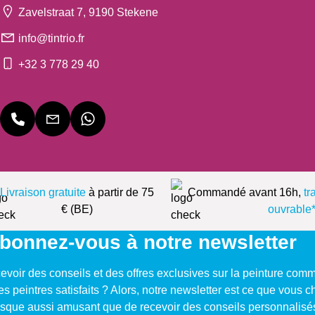
Zavelstraat 7, 9190 Stekene
info@tintrio.fr
+32 3 778 29 40
Livraison gratuite
à partir de 75
Commandé avant 16h,
tr
€ (BE)
ouvrable
bonnez-vous à notre newsletter
evoir des conseils et des offres exclusives sur la peinture com
res peintres satisfaits ? Alors, notre newsletter est ce que vous 
resque aussi amusant que de recevoir des conseils personnalisé