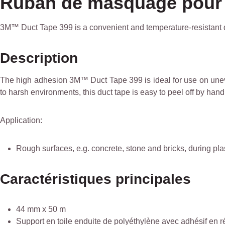
Ruban de masquage pour
3M™ Duct Tape 399 is a convenient and temperature-resistant d
Description
The high adhesion 3M™ Duct Tape 399 is ideal for use on uneven
to harsh environments, this duct tape is easy to peel off by 
Application:
Rough surfaces, e.g. concrete, stone and bricks, during pl
Caractéristiques principales
44 mm x 50 m
Support en toile enduite de polyéthylène avec adhésif en 