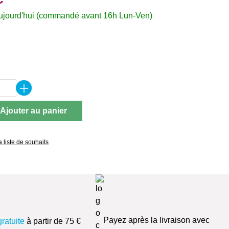
jourd'hui (commandé avant 16h Lun-Ven)
ez
 de produit : Entrez la quantité souhaitée 
Ajouter au panier
a liste de souhaits
Payez après la livraison avec
gratuite
à partir de 75 €