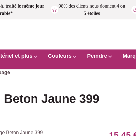
6h,
traité le même jour
98% des clients nous donnent
4 ou
rable*
5 étoiles
tériel et plus
Couleurs
Peindre
Marq
uage
 Beton Jaune 399
15,45 