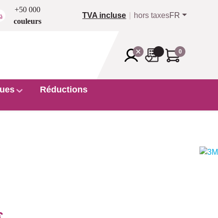
+50 000
TVA incluse
hors taxes
FR
couleurs
0
ues
Réductions
€