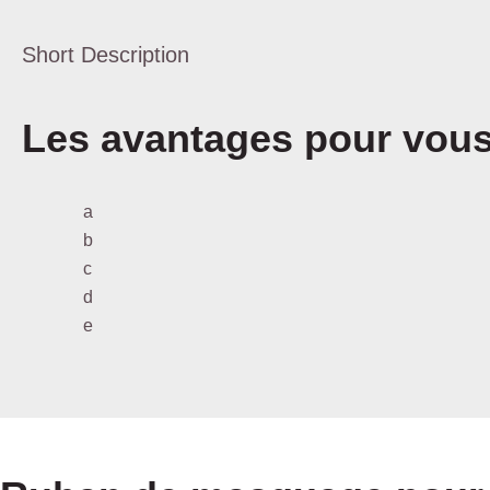
Short Description
Les avantages pour vou
a
b
c
d
e