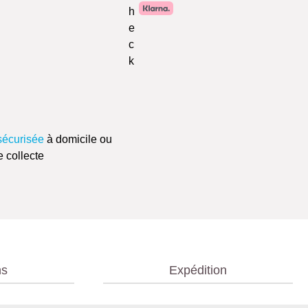
sécurisée
à domicile ou
e collecte
ns
Expédition