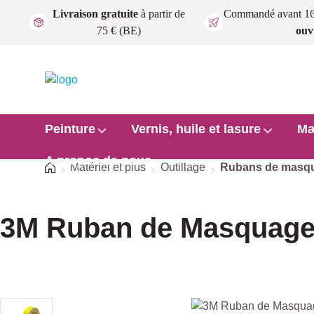
Livraison gratuite
à partir de
Commandé avant 1
Passer au contenu principal
75 € (BE)
ouv
Peinture
Vernis, huile et lasure
Ma
A propos de nous
Accueil
Matériel et plus
Outillage
Rubans de masq
3M Ruban de Masquage
Ignorer la galerie d'images