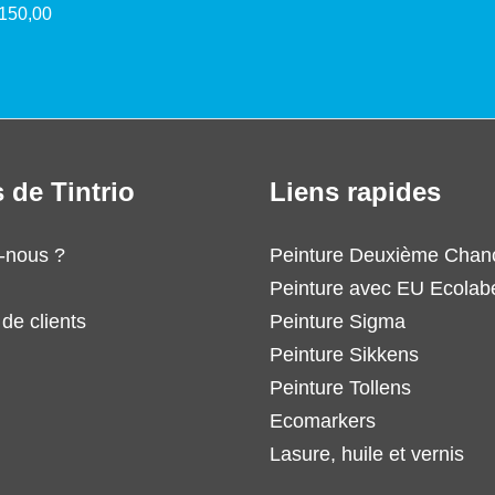
 150,00
 de Tintrio
Liens rapides
-nous ?
Peinture Deuxième Chan
Peinture avec EU Ecolab
de clients
Peinture Sigma
Peinture Sikkens
Peinture Tollens
Ecomarkers
Lasure, huile et vernis