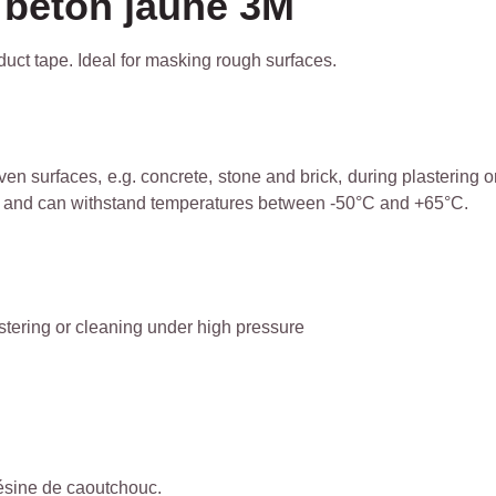
 béton jaune 3M
uct tape. Ideal for masking rough surfaces.
 surfaces, e.g. concrete, stone and brick, during plastering o
hand and can withstand temperatures between -50°C and +65°C.
astering or cleaning under high pressure
résine de caoutchouc.