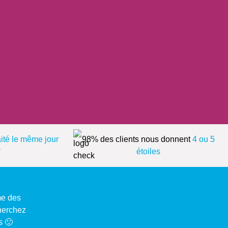
aité le même jour
98% des clients nous donnent
4 ou 5
*
étoiles
me des
cherchez
s 🙂