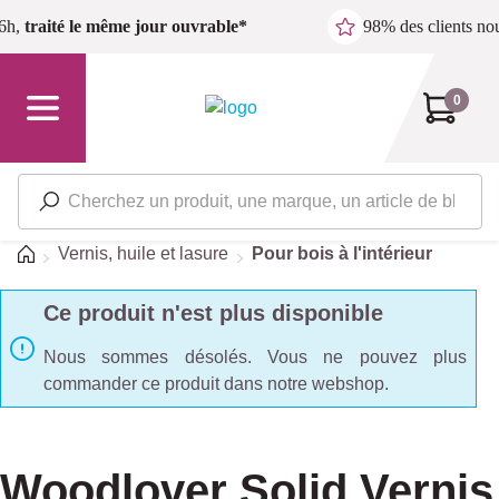
Passer au contenu principal
6h,
traité le même jour ouvrable*
98% des clients n
0
Accueil
Vernis, huile et lasure
Pour bois à l'intérieur
Ce produit n'est plus disponible
Nous sommes désolés. Vous ne pouvez plus
commander ce produit dans notre webshop.
Woodlover Solid Vernis